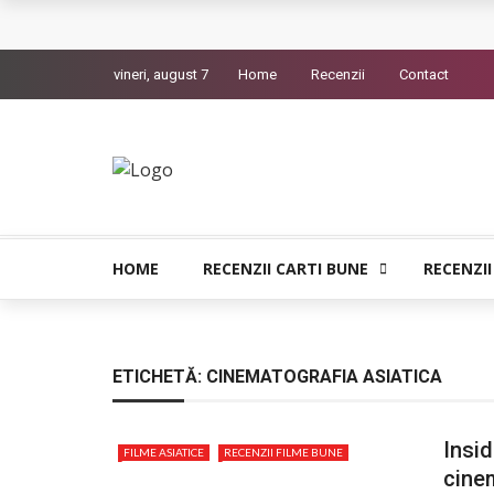
Queer – Un Burroughs sentimental
vineri, august 7
Home
Recenzii
Contact
Bolla – O iubire interzisa din Pristina
Luati-ma drept un vis. Povestiri in K. minor – D
Indragostitii de Franz K. – Justitiarii literaturii
Un artist al foamei – Prozele de la final
HOME
RECENZII CARTI BUNE
RECENZII
ETICHETĂ:
CINEMATOGRAFIA ASIATICA
Insid
FILME ASIATICE
RECENZII FILME BUNE
cinem