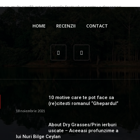
re an, mulţi cinefili așteaptă marile festivaluri pentru a descoperi
ijuterie a cinematografiei asiatice incluse în selecție. Câștigătorul
i ...
HOME
RECENZII
CONTACT
 Gionea
12 septembrie 2024
10 motive care te pot face sa
(re)citesti romanul “Ghepardul”
18 noiembrie 2021
About Dry Grasses/Prin ierburi
uscate – Aceeasi profunzime a
lui Nuri Bilge Ceylan