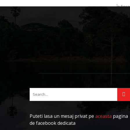
În fieca
încă o b
premiulu
Adriana
Puteti lasa un mesaj privat pe
aceasta
pagina
de facebook dedicata