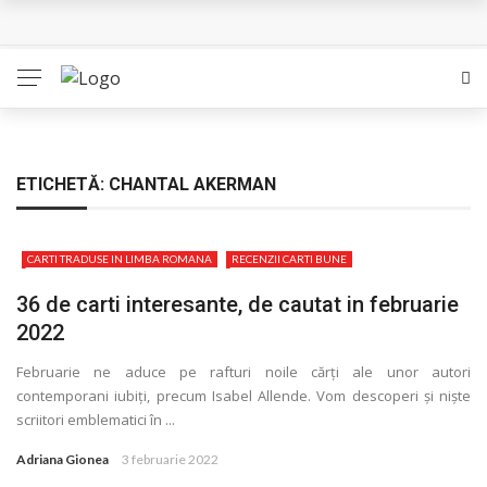
L’Eden a I’aube – Cautarea unor orizonturi mai sigure
The Man Who Sold Air in the Holy Land – Generatia care
poate vindeca
Queer – Un Burroughs sentimental
ETICHETĂ:
CHANTAL AKERMAN
Bolla – O iubire interzisa din Pristina
CARTI TRADUSE IN LIMBA ROMANA
RECENZII CARTI BUNE
Luati-ma drept un vis. Povestiri in K. minor – Dor de Kafka
36 de carti interesante, de cautat in februarie
2022
Februarie ne aduce pe rafturi noile cărţi ale unor autori
contemporani iubiţi, precum Isabel Allende. Vom descoperi și niște
scriitori emblematici în ...
Adriana Gionea
3 februarie 2022