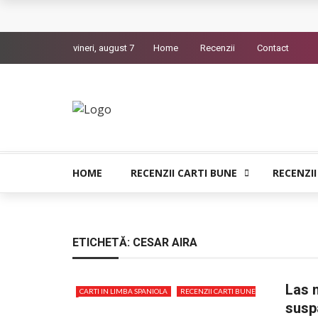
Queer – Un Burroughs sentimental
vineri, august 7
Home
Recenzii
Contact
Bolla – O iubire interzisa din Pristina
Luati-ma drept un vis. Povestiri in K. minor – D
Indragostitii de Franz K. – Justitiarii literaturii
Un artist al foamei – Prozele de la final
HOME
RECENZII CARTI BUNE
RECENZII
ETICHETĂ:
CESAR AIRA
Las n
CARTI IN LIMBA SPANIOLA
RECENZII CARTI BUNE
susp