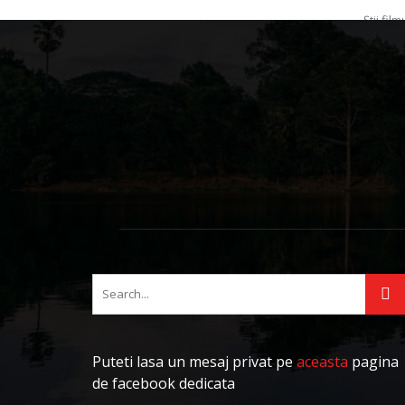
Ştii fi
sau măca
Adriana
Puteti lasa un mesaj privat pe
aceasta
pagina
de facebook dedicata