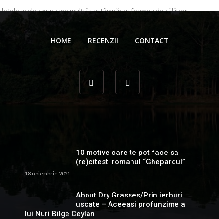
lmuleţele acelea prin care mulţi își astâmpărau foamea de călătorii
r de cutreierat străzile propriului cartier în lunile în care ...
 Gionea
20 decembrie 2022
HOME
RECENZII
CONTACT
10 motive care te pot face sa
(re)citesti romanul “Ghepardul”
18 noiembrie 2021
About Dry Grasses/Prin ierburi
uscate – Aceeasi profunzime a
lui Nuri Bilge Ceylan