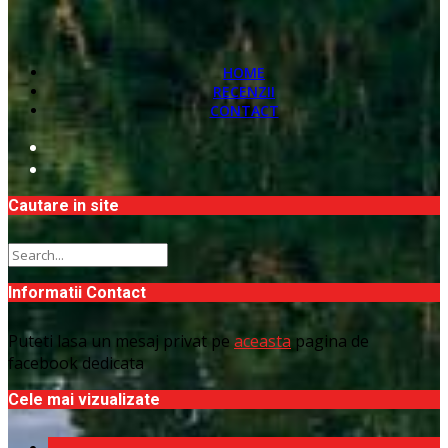
HOME
RECENZII
CONTACT
Cautare in site
Informatii Contact
Puteti lasa un mesaj privat pe
aceasta
pagina de
facebook dedicata
Cele mai vizualizate