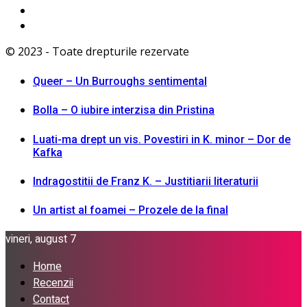
© 2023 - Toate drepturile rezervate
Queer – Un Burroughs sentimental
Bolla – O iubire interzisa din Pristina
Luati-ma drept un vis. Povestiri in K. minor – Dor de
Kafka
Indragostitii de Franz K. – Justitiarii literaturii
Un artist al foamei – Prozele de la final
vineri, august 7
Home
Recenzii
Contact