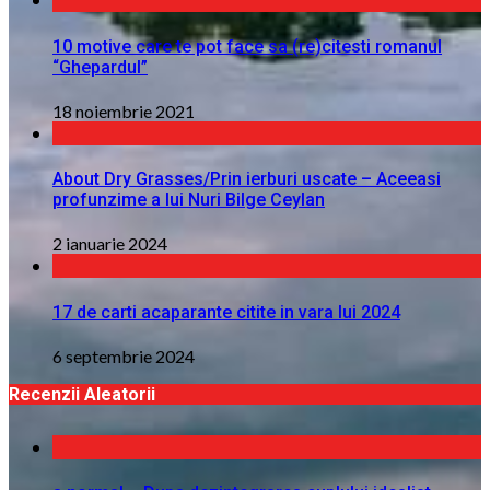
10 motive care te pot face sa (re)citesti romanul
“Ghepardul”
18 noiembrie 2021
About Dry Grasses/Prin ierburi uscate – Aceeasi
profunzime a lui Nuri Bilge Ceylan
2 ianuarie 2024
17 de carti acaparante citite in vara lui 2024
6 septembrie 2024
Recenzii Aleatorii