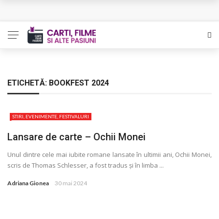
L’Eden a I’aube – Cautarea unor orizonturi mai sigure
The Man Who Sold Air in the Holy Land – Generatia care
poate vindeca
Queer – Un Burroughs sentimental
ETICHETĂ:
BOOKFEST 2024
Bolla – O iubire interzisa din Pristina
STIRI, EVENIMENTE, FESTIVALURI
Luati-ma drept un vis. Povestiri in K. minor – Dor de Kafka
Lansare de carte – Ochii Monei
Unul dintre cele mai iubite romane lansate în ultimii ani, Ochii Monei,
scris de Thomas Schlesser, a fost tradus și în limba ...
Adriana Gionea
30 mai 2024