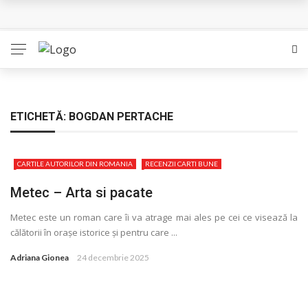
Queer – Un Burroughs sentimental
Bolla – O iubire interzisa din Pristina
Luati-ma drept un vis. Povestiri in K. minor – Dor de Kafka
Indragostitii de Franz K. – Justitiarii literaturii
ETICHETĂ:
BOGDAN PERTACHE
Un artist al foamei – Prozele de la final
CARTILE AUTORILOR DIN ROMANIA
RECENZII CARTI BUNE
Metec – Arta si pacate
Metec este un roman care îi va atrage mai ales pe cei ce visează la
călătorii în orașe istorice și pentru care ...
Adriana Gionea
24 decembrie 2025