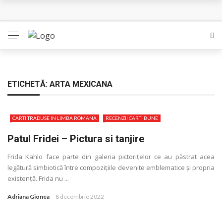
Queer – Un Burroughs sentimental
Bolla – O iubire interzisa din Pristina
Luati-ma drept un vis. Povestiri in K. minor – Dor de Kafka
Indragostitii de Franz K. – Justitiarii literaturii
ETICHETĂ:
ARTA MEXICANA
Un artist al foamei – Prozele de la final
CARTI TRADUSE IN LIMBA ROMANA
RECENZII CARTI BUNE
Patul Fridei – Pictura si tanjire
Frida Kahlo face parte din galeria pictoriţelor ce au păstrat acea
legătură simbiotică între compoziţiile devenite emblematice și propria
existenţă. Frida nu ...
Adriana Gionea
8 decembrie 2022