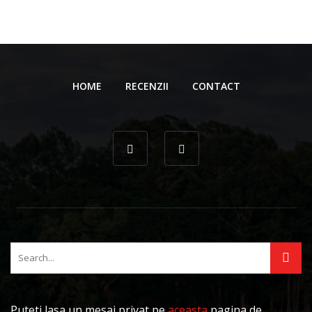
HOME
RECENZII
CONTACT
Puteti lasa un mesaj privat pe
aceasta
pagina de