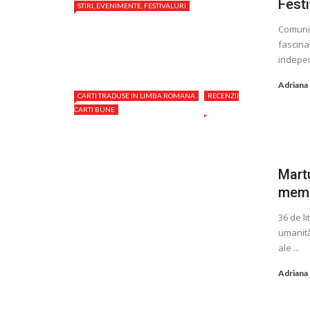
Fest
STIRI, EVENIMENTE, FESTIVALURI
Comunit
fascinan
indepen
Adriana
CARTI TRADUSE IN LIMBA ROMANA
RECENZII
CARTI BUNE
Martu
memo
36 de l
umanităţ
ale ...
Adriana