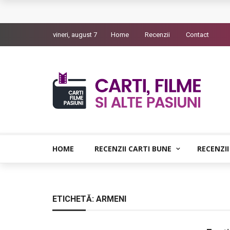
Queer – Un Burroughs sentimental
vineri, august 7
Home
Recenzii
Contact
Bolla – O iubire interzisa din Pristina
Luati-ma drept un vis. Povestiri in K. minor – D
Indragostitii de Franz K. – Justitiarii literaturii
Un artist al foamei – Prozele de la final
HOME
RECENZII CARTI BUNE
RECENZII
ETICHETĂ:
ARMENI