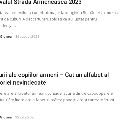
ivalul Strada Armeneasca 2023
atea armenilor a contribuit major la imaginea României ca mozaic
t de culturi. A dat cărturari, soldaţi ce au luptat pentru
denţa ...
 Gionea
16 august 2023
rii ale copiilor armeni – Cat un alfabet al
riei nevindecate
itere are alfabetul armean, considerat una dintre capodoperele
ii. Câte litere are alfabetul, atâtea povești are și cartea Mărturii
 Gionea
22 iulie 2023