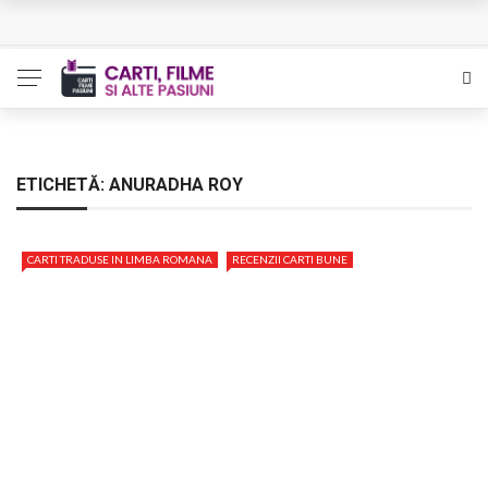
L’Eden a I’aube – Cautarea unor orizonturi mai sigure
The Man Who Sold Air in the Holy Land – Generatia care
poate vindeca
Queer – Un Burroughs sentimental
ETICHETĂ:
ANURADHA ROY
Bolla – O iubire interzisa din Pristina
CARTI TRADUSE IN LIMBA ROMANA
RECENZII CARTI BUNE
Luati-ma drept un vis. Povestiri in K. minor – Dor de Kafka