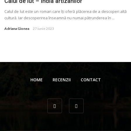
Calul de lut – India artizanilor
Calul de lut este un roman care îţi oferă plăcerea de a descoperi altă
cultură. Iar descoperirea înseamnă nu numai pătrunderea în ...
Adriana Gionea
27 iunie 2023
HOME
RECENZII
CONTACT