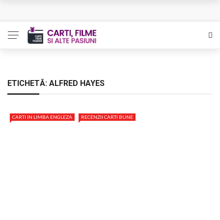
L’Eden a I’aube – Cautarea unor orizonturi mai sigure
The Man Who Sold Air in the Holy Land – Generatia care
poate vindeca
Queer – Un Burroughs sentimental
ETICHETĂ:
ALFRED HAYES
Bolla – O iubire interzisa din Pristina
CARTI IN LIMBA ENGLEZA
RECENZII CARTI BUNE
Luati-ma drept un vis. Povestiri in K. minor – Dor de Kafka