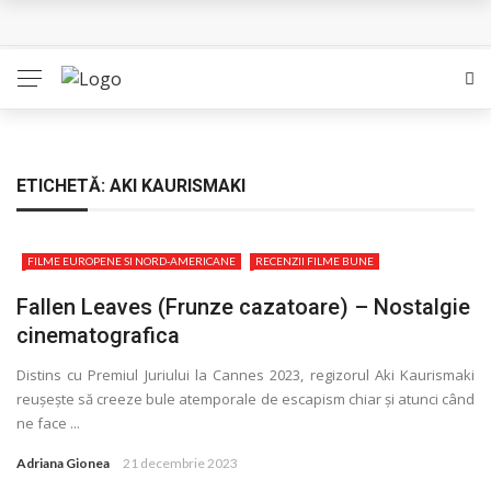
Queer – Un Burroughs sentimental
Bolla – O iubire interzisa din Pristina
Luati-ma drept un vis. Povestiri in K. minor – Dor de Kafka
Indragostitii de Franz K. – Justitiarii literaturii
ETICHETĂ:
AKI KAURISMAKI
Un artist al foamei – Prozele de la final
FILME EUROPENE SI NORD-AMERICANE
RECENZII FILME BUNE
Fallen Leaves (Frunze cazatoare) – Nostalgie
cinematografica
Distins cu Premiul Juriului la Cannes 2023, regizorul Aki Kaurismaki
reușește să creeze bule atemporale de escapism chiar și atunci când
ne face ...
Adriana Gionea
21 decembrie 2023