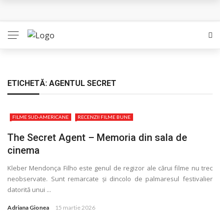
Queer – Un Burroughs sentimental
Bolla – O iubire interzisa din Pristina
Luati-ma drept un vis. Povestiri in K. minor – Dor de Kafka
Indragostitii de Franz K. – Justitiarii literaturii
ETICHETĂ:
AGENTUL SECRET
Un artist al foamei – Prozele de la final
FILME SUD-AMERICANE
RECENZII FILME BUNE
The Secret Agent – Memoria din sala de
cinema
Kleber Mendonça Filho este genul de regizor ale cărui filme nu trec
neobservate. Sunt remarcate și dincolo de palmaresul festivalier
datorită unui ...
Adriana Gionea
15 martie 2026