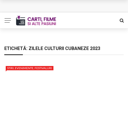
L’Eden a I’aube – Cautarea unor orizonturi mai sigure
The Man Who Sold Air in the Holy Land – Generatia care
poate vindeca
Queer – Un Burroughs sentimental
ETICHETĂ:
ZILELE CULTURII CUBANEZE 2023
Bolla – O iubire interzisa din Pristina
STIRI, EVENIMENTE, FESTIVALURI
Luati-ma drept un vis. Povestiri in K. minor – Dor de Kafka