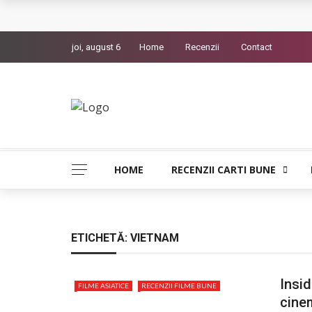
Queer – Un Burroughs sentimental
joi, august 6
Home
Recenzii
Contact
Bolla – O iubire interzisa din Pristina
Luati-ma drept un vis. Povestiri in K. minor – D
Indragostitii de Franz K. – Justitiarii literaturii
Un artist al foamei – Prozele de la final
HOME
RECENZII CARTI BUNE
ETICHETĂ:
VIETNAM
Insid
FILME ASIATICE
RECENZII FILME BUNE
cinem