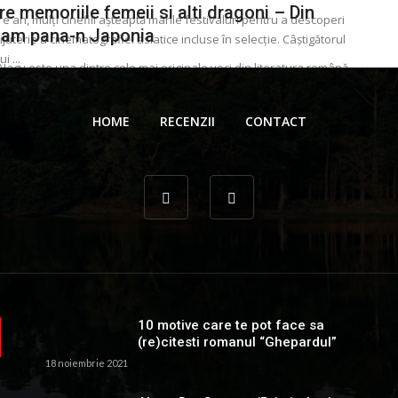
e memoriile femeii si alti dragoni – Din
re an, mulţi cinefili așteaptă marile festivaluri pentru a descoperi
nam pana-n Japonia
ijuterie a cinematografiei asiatice incluse în selecție. Câștigătorul
i ...
Nagy este una dintre cele mai originale voci din literatura română
orană. O prezenţă aparte atât datorită stilului insolit, care
 Gionea
12 septembrie 2024
ează ...
HOME
RECENZII
CONTACT
 Gionea
21 aprilie 2024
10 motive care te pot face sa
(re)citesti romanul “Ghepardul”
18 noiembrie 2021