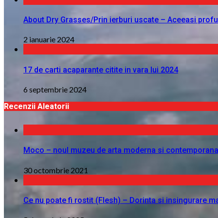
About Dry Grasses/Prin ierburi uscate – Aceeasi profu
2 ianuarie 2024
17 de carti acaparante citite in vara lui 2024
6 septembrie 2024
Recenzii Aleatorii
Moco – noul muzeu de arta moderna si contemporana
30 octombrie 2021
Ce nu poate fi rostit (Flesh) – Dorinta si insingurare m