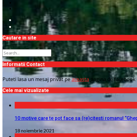
Cautare in site
Informatii Contact
Puteti lasa un mesaj privat pe
aceasta
pagina de facebook 
Cele mai vizualizate
10 motive care te pot face sa (re)citesti romanul “Ghe
18 noiembrie 2021