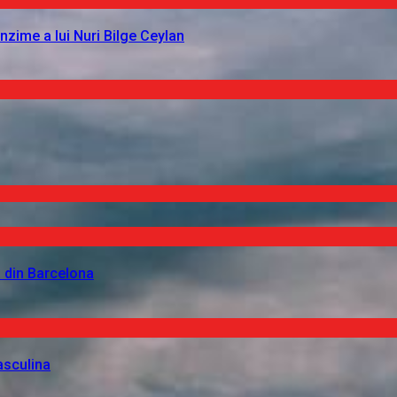
nzime a lui Nuri Bilge Ceylan
 din Barcelona
asculina