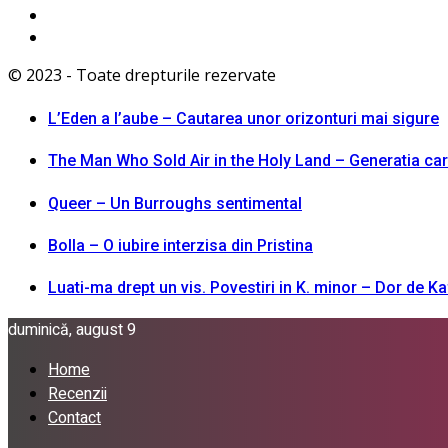
© 2023 - Toate drepturile rezervate
L’Eden a I’aube – Cautarea unor orizonturi mai sigure
The Man Who Sold Air in the Holy Land – Generatia ca
Queer – Un Burroughs sentimental
Bolla – O iubire interzisa din Pristina
Luati-ma drept un vis. Povestiri in K. minor – Dor de K
duminică, august 9
Home
Recenzii
Contact