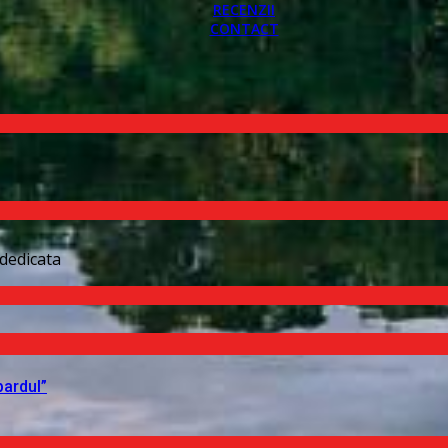
RECENZII
CONTACT
dedicata
pardul”