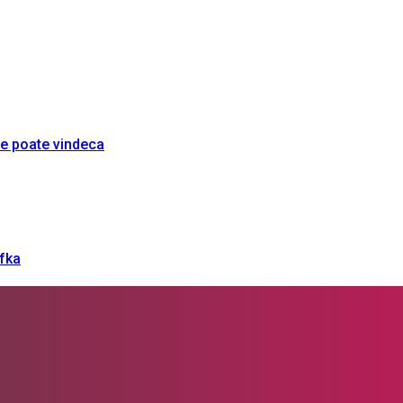
re poate vindeca
afka