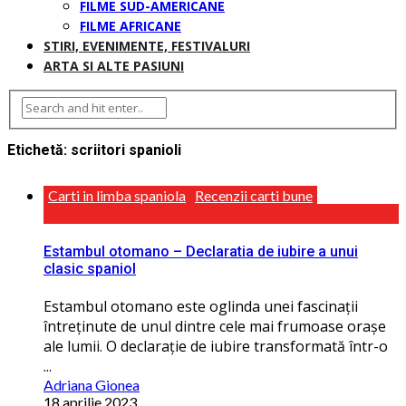
FILME SUD-AMERICANE
FILME AFRICANE
STIRI, EVENIMENTE, FESTIVALURI
ARTA SI ALTE PASIUNI
Etichetă:
scriitori spanioli
Carti in limba spaniola
Recenzii carti bune
Estambul otomano – Declaratia de iubire a unui
clasic spaniol
Estambul otomano este oglinda unei fascinaţii
întreţinute de unul dintre cele mai frumoase orașe
ale lumii. O declaraţie de iubire transformată într-o
...
Adriana Gionea
18 aprilie 2023