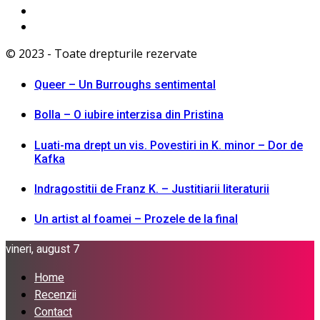
© 2023 - Toate drepturile rezervate
Queer – Un Burroughs sentimental
Bolla – O iubire interzisa din Pristina
Luati-ma drept un vis. Povestiri in K. minor – Dor de
Kafka
Indragostitii de Franz K. – Justitiarii literaturii
Un artist al foamei – Prozele de la final
vineri, august 7
Home
Recenzii
Contact