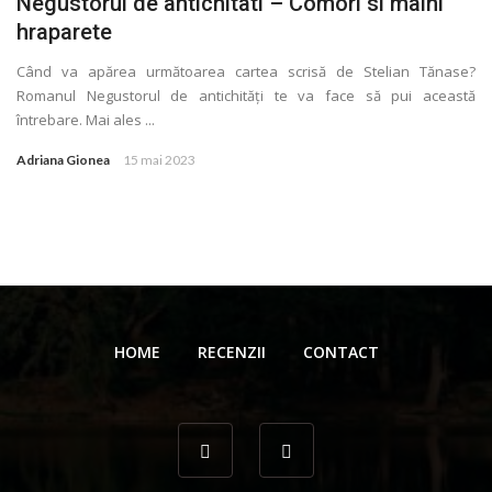
Negustorul de antichitati – Comori si maini
hraparete
Când va apărea următoarea cartea scrisă de Stelian Tănase?
Romanul Negustorul de antichităţi te va face să pui această
întrebare. Mai ales ...
Adriana Gionea
15 mai 2023
HOME
RECENZII
CONTACT