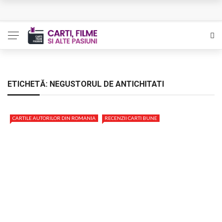
L’Eden a I’aube – Cautarea unor orizonturi mai sigure
The Man Who Sold Air in the Holy Land – Generatia care
poate vindeca
Queer – Un Burroughs sentimental
ETICHETĂ:
NEGUSTORUL DE ANTICHITATI
Bolla – O iubire interzisa din Pristina
CARTILE AUTORILOR DIN ROMANIA
RECENZII CARTI BUNE
Luati-ma drept un vis. Povestiri in K. minor – Dor de Kafka