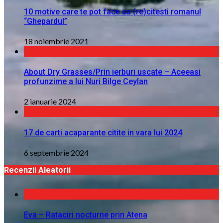
10 motive care te pot face sa (re)citesti romanul
“Ghepardul”
18 noiembrie 2021
About Dry Grasses/Prin ierburi uscate – Aceeasi
profunzime a lui Nuri Bilge Ceylan
2 ianuarie 2024
17 de carti acaparante citite in vara lui 2024
6 septembrie 2024
Recenzii Aleatorii
Eva – Rataciri nocturne prin Atena