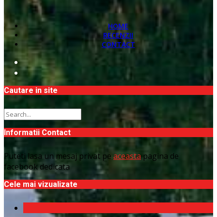
HOME
RECENZII
CONTACT
Cautare in site
Informatii Contact
Puteti lasa un mesaj privat pe
aceasta
pagina de
facebook dedicata
Cele mai vizualizate