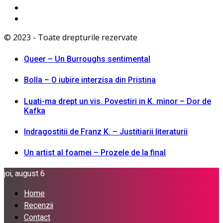
© 2023 - Toate drepturile rezervate
Queer – Un Burroughs sentimental
Bolla – O iubire interzisa din Pristina
Luati-ma drept un vis. Povestiri in K. minor – Dor de
Kafka
Indragostitii de Franz K. – Justitiarii literaturii
Un artist al foamei – Prozele de la final
joi, august 6
Home
Recenzii
Contact