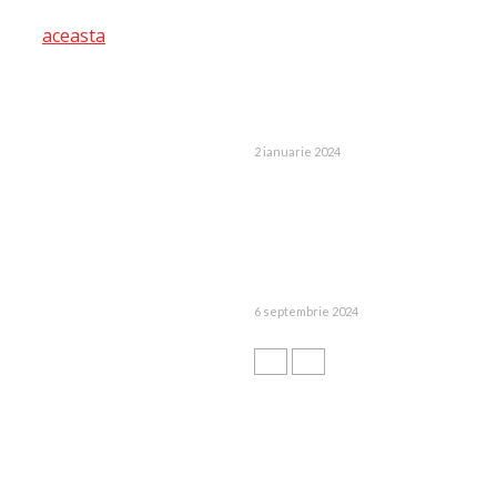
mesaj privat pe
aceasta
pagina de
facebook dedicata
2 ianuarie 2024
6 septembrie 2024
RECENZII
ALEATORII