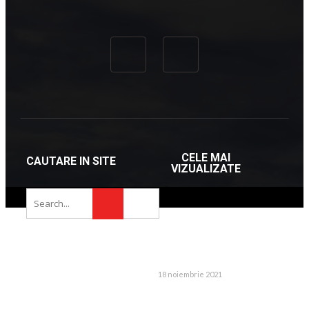
Literatura albaneză a reușit să facă
înconjurul lumii datorită succesului
atins de Ismail Kadare. La rândul
său, Ismail Kadare s-a declarat
inspirat ...
Adriana Gionea
26 ianuarie 2025
CELE MAI
CAUTARE IN SITE
VIZUALIZATE
INFORMATII
CONTACT
18 noiembrie 2021
Puteti lasa un