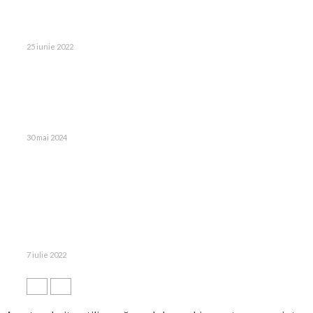
25 iunie 2022
30 mai 2024
7 iulie 2022
© 2023 Toate Drepturile Rezervate Cartifilmepasiuni.ro