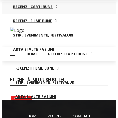
RECENZII CARTI BUNE
vineri, august 7
Home
Recenzii
Contact
RECENZII FILME BUNE
STIRI, EVENIMENTE, FESTIVALURI
ARTA SI ALTE PASIUNI
HOME
RECENZII CARTI BUNE
RECENZII FILME BUNE
ETICHETĂ:
MITRUSH KUTELI
STIRI, EVENIMENTE, FESTIVALURI
ARTA SI ALTE PASIUNI
CARTI IN LIMBA
FRANCEZA
RECENZII
CARTI BUNE
HOME
RECENZII
CONTACT