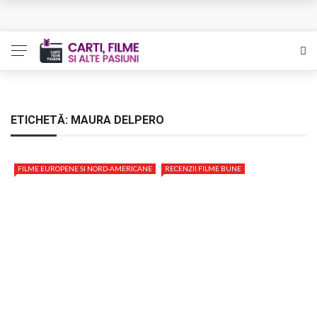
L’Eden a I’aube – Cautarea unor orizonturi mai sigure
The Man Who Sold Air in the Holy Land – Generatia care
poate vindeca
Queer – Un Burroughs sentimental
ETICHETĂ:
MAURA DELPERO
Bolla – O iubire interzisa din Pristina
FILME EUROPENE SI NORD-AMERICANE
RECENZII FILME BUNE
Luati-ma drept un vis. Povestiri in K. minor – Dor de Kafka