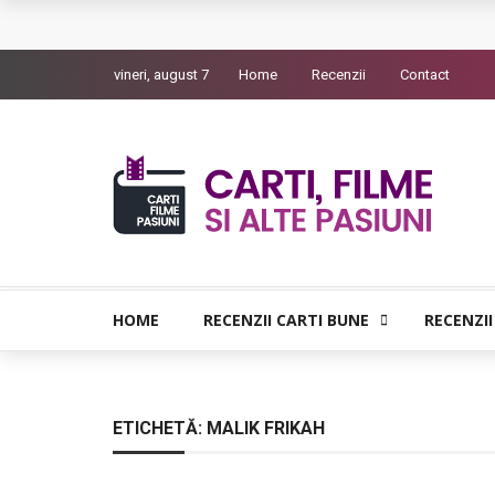
Queer – Un Burroughs sentimental
vineri, august 7
Home
Recenzii
Contact
Bolla – O iubire interzisa din Pristina
Luati-ma drept un vis. Povestiri in K. minor – D
Indragostitii de Franz K. – Justitiarii literaturii
Un artist al foamei – Prozele de la final
HOME
RECENZII CARTI BUNE
RECENZII
ETICHETĂ:
MALIK FRIKAH