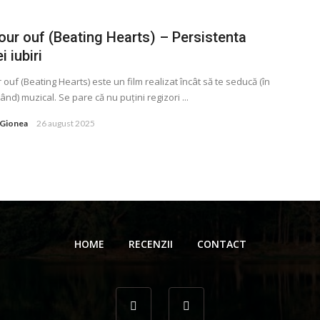
our ouf (Beating Hearts) – Persistenta
i iubiri
 ouf (Beating Hearts) este un film realizat încât să te seducă (în
ând) muzical. Se pare că nu puţini regizori ...
 Gionea
26 august 2025
HOME
RECENZII
CONTACT