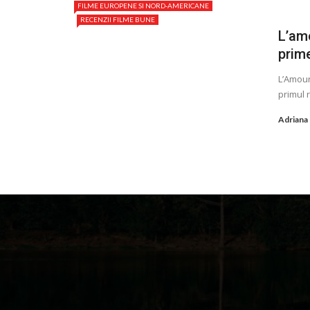
FILME EUROPENE SI NORD-AMERICANE
RECENZII FILME BUNE
L’am
prime
L’Amour
primul r
Adriana