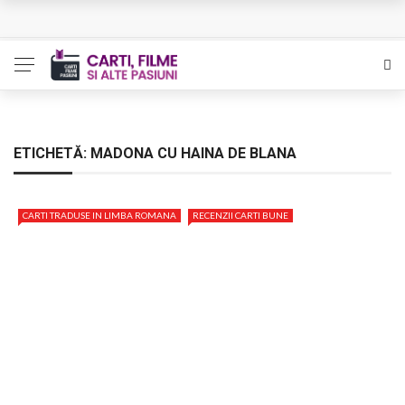
L’Eden a I’aube – Cautarea unor orizonturi mai sigure
The Man Who Sold Air in the Holy Land – Generatia care
poate vindeca
Queer – Un Burroughs sentimental
ETICHETĂ:
MADONA CU HAINA DE BLANA
Bolla – O iubire interzisa din Pristina
CARTI TRADUSE IN LIMBA ROMANA
RECENZII CARTI BUNE
Luati-ma drept un vis. Povestiri in K. minor – Dor de Kafka