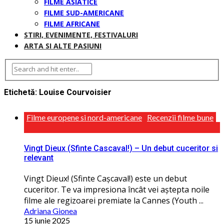
FILME ASIATICE
FILME SUD-AMERICANE
FILME AFRICANE
STIRI, EVENIMENTE, FESTIVALURI
ARTA SI ALTE PASIUNI
Etichetă:
Louise Courvoisier
Filme europene si nord-americane
Recenzii filme bune
Vingt Dieux (Sfinte Cascaval!) – Un debut cuceritor si
relevant
Vingt Dieux! (Sfinte Cașcaval!) este un debut
cuceritor. Te va impresiona încât vei aștepta noile
filme ale regizoarei premiate la Cannes (Youth ...
Adriana Gionea
15 iunie 2025