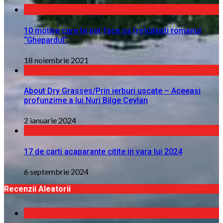
10 motive care te pot face sa (re)citesti romanul
“Ghepardul”
18 noiembrie 2021
About Dry Grasses/Prin ierburi uscate – Aceeasi
profunzime a lui Nuri Bilge Ceylan
2 ianuarie 2024
17 de carti acaparante citite in vara lui 2024
6 septembrie 2024
Recenzii Aleatorii