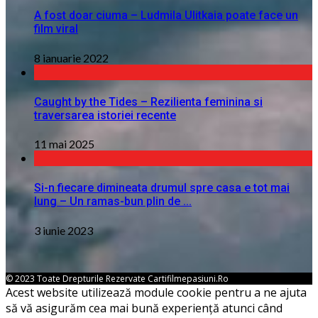
A fost doar ciuma – Ludmila Ulitkaia poate face un
film viral
8 ianuarie 2022
Caught by the Tides – Rezilienta feminina si
traversarea istoriei recente
11 mai 2025
Si-n fiecare dimineata drumul spre casa e tot mai
lung – Un ramas-bun plin de ...
3 iunie 2023
© 2023 Toate Drepturile Rezervate Cartifilmepasiuni.ro
Acest website utilizează module cookie pentru a ne ajuta
să vă asigurăm cea mai bună experiență atunci când