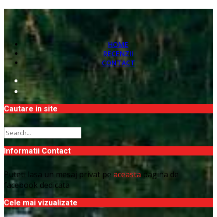
HOME
RECENZII
CONTACT
Cautare in site
Informatii Contact
Puteti lasa un mesaj privat pe
aceasta
pagina de
facebook dedicata
Cele mai vizualizate