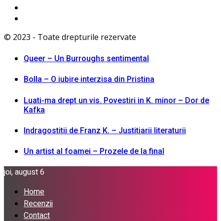
© 2023 - Toate drepturile rezervate
Queer – Un Burroughs sentimental
Bolla – O iubire interzisa din Pristina
Luati-ma drept un vis. Povestiri in K. minor – Dor de
Kafka
Indragostitii de Franz K. – Justitiarii literaturii
Un artist al foamei – Prozele de la final
joi, august 6
Home
Recenzii
Contact