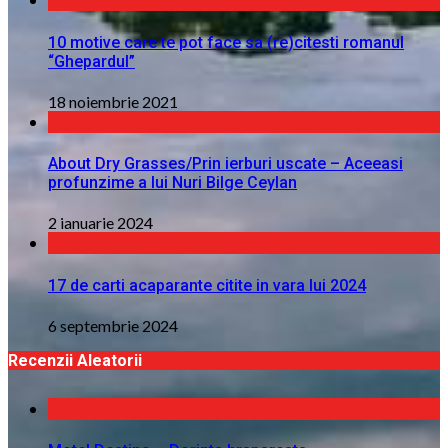
10 motive care te pot face sa (re)citesti romanul
“Ghepardul”
18 noiembrie 2021
About Dry Grasses/Prin ierburi uscate – Aceeasi
profunzime a lui Nuri Bilge Ceylan
2 ianuarie 2024
17 de carti acaparante citite in vara lui 2024
6 septembrie 2024
Recenzii Aleatorii