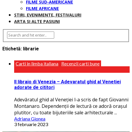
FILME SUD-AMERICANE
FILME AFRICANE
STIRI, EVENIMENTE, FESTIVALURI
ARTA SI ALTE PASIUNI
Etichetă:
librarie
Carti in limba italiana
Recenzii carti bune
Il libraio di Venezia – Adevaratul ghid al Venetiei
adorate de cititori
Adevăratul ghid al Veneţiei l-a scris de fapt Giovanni
Montanaro. Dependenţii de lectură ce adoră orașul
plutitor, cu toate bijuteriile sale arhitecturale ...
Adriana Gionea
3 februarie 2023