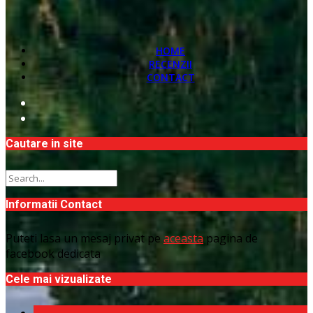
HOME
RECENZII
CONTACT
Cautare in site
Informatii Contact
Puteti lasa un mesaj privat pe
aceasta
pagina de
facebook dedicata
Cele mai vizualizate