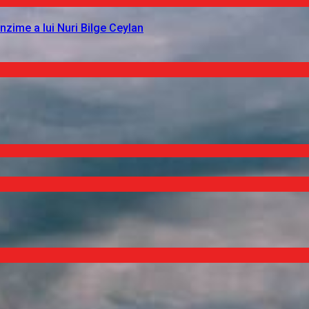
nzime a lui Nuri Bilge Ceylan