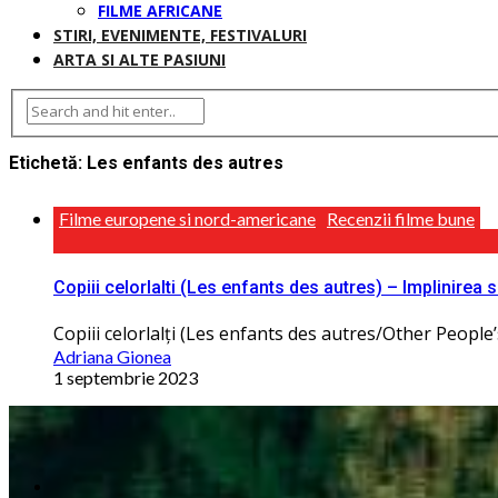
FILME AFRICANE
STIRI, EVENIMENTE, FESTIVALURI
ARTA SI ALTE PASIUNI
Etichetă:
Les enfants des autres
Filme europene si nord-americane
Recenzii filme bune
Copiii celorlalti (Les enfants des autres) – Implinirea
Copiii celorlalţi (Les enfants des autres/Other People’s 
Adriana Gionea
1 septembrie 2023