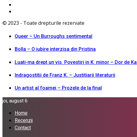
© 2023 - Toate drepturile rezervate
Queer – Un Burroughs sentimental
Bolla – O iubire interzisa din Pristina
Luati-ma drept un vis. Povestiri in K. minor – Dor de K
Indragostitii de Franz K. – Justitiarii literaturii
Un artist al foamei – Prozele de la final
joi, august 6
Home
Recenzii
Contact