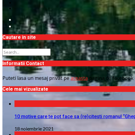
Cautare in site
Informatii Contact
Puteti lasa un mesaj privat pe
aceasta
pagina de facebook 
Cele mai vizualizate
10 motive care te pot face sa (re)citesti romanul “Ghe
18 noiembrie 2021