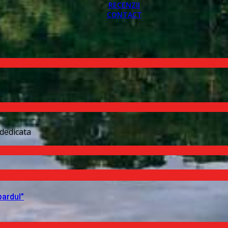
RECENZII
CONTACT
dedicata
pardul”