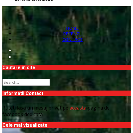
HOME
RECENZII
CONTACT
Cautare in site
Informatii Contact
Puteti lasa un mesaj privat pe
aceasta
pagina de
facebook dedicata
Cele mai vizualizate