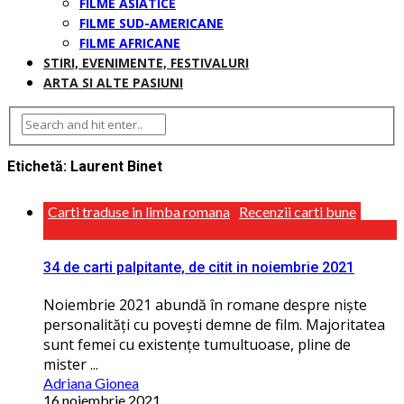
FILME ASIATICE
FILME SUD-AMERICANE
FILME AFRICANE
STIRI, EVENIMENTE, FESTIVALURI
ARTA SI ALTE PASIUNI
Etichetă:
Laurent Binet
Carti traduse in limba romana
Recenzii carti bune
34 de carti palpitante, de citit in noiembrie 2021
Noiembrie 2021 abundă în romane despre niște
personalităţi cu povești demne de film. Majoritatea
sunt femei cu existenţe tumultuoase, pline de
mister ...
Adriana Gionea
16 noiembrie 2021