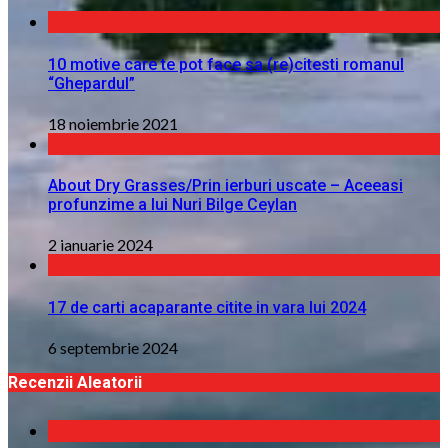
10 motive care te pot face sa (re)citesti romanul
“Ghepardul”
18 noiembrie 2021
About Dry Grasses/Prin ierburi uscate – Aceeasi
profunzime a lui Nuri Bilge Ceylan
2 ianuarie 2024
17 de carti acaparante citite in vara lui 2024
6 septembrie 2024
Recenzii Aleatorii