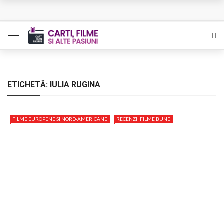
L’Eden a I’aube – Cautarea unor orizonturi mai sigure
The Man Who Sold Air in the Holy Land – Generatia care
poate vindeca
Queer – Un Burroughs sentimental
ETICHETĂ:
IULIA RUGINA
Bolla – O iubire interzisa din Pristina
FILME EUROPENE SI NORD-AMERICANE
RECENZII FILME BUNE
Luati-ma drept un vis. Povestiri in K. minor – Dor de Kafka