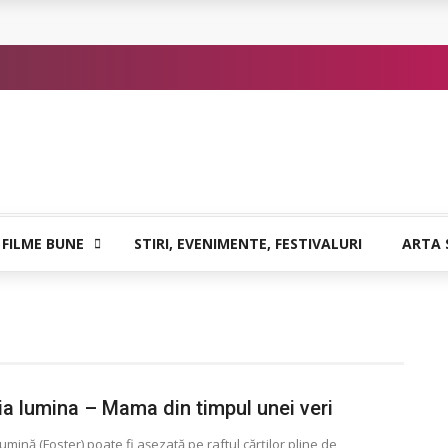
atia care poate vindeca
or de Kafka
 FILME BUNE
STIRI, EVENIMENTE, FESTIVALURI
ARTA 
ia lumina – Mama din timpul unei veri
lumină (Foster) poate fi așezată pe raftul cărților pline de