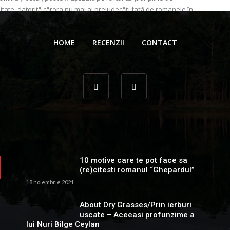
itate, datorită cărora nu mai ai prejudecăți față de romanele în ...
 Gionea
25 noiembrie 2024
HOME
RECENZII
CONTACT
10 motive care te pot face sa
(re)citesti romanul “Ghepardul”
18 noiembrie 2021
About Dry Grasses/Prin ierburi
uscate – Aceeasi profunzime a
lui Nuri Bilge Ceylan