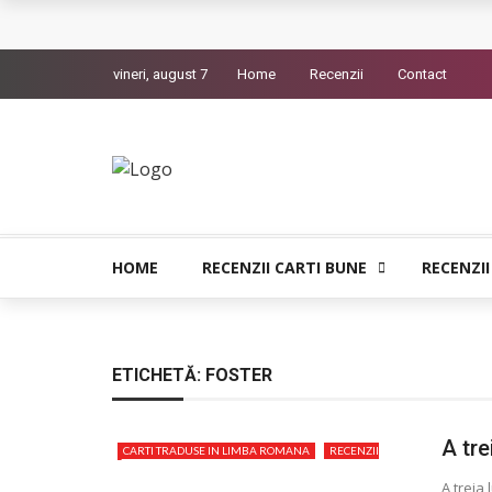
The Man Who Sold Air in the Holy Land – Gener
vineri, august 7
Home
Recenzii
Contact
Queer – Un Burroughs sentimental
Bolla – O iubire interzisa din Pristina
Luati-ma drept un vis. Povestiri in K. minor – D
Indragostitii de Franz K. – Justitiarii literaturii
HOME
RECENZII CARTI BUNE
RECENZII
ETICHETĂ:
FOSTER
A tre
CARTI TRADUSE IN LIMBA ROMANA
RECENZII
CARTI BUNE
A treia 