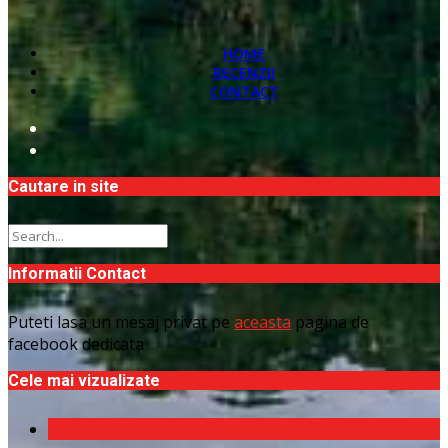
HOME
RECENZII
CONTACT
Cautare in site
Informatii Contact
Puteti lasa un mesaj privat pe
aceasta
pagina de
facebook dedicata
Cele mai vizualizate