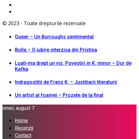
© 2023 - Toate drepturile rezervate
Queer – Un Burroughs sentimental
Bolla – O iubire interzisa din Pristina
Luati-ma drept un vis. Povestiri in K. minor – Dor de
Kafka
Indragostitii de Franz K. – Justitiarii literaturii
Un artist al foamei – Prozele de la final
vineri, august 7
Home
Recenzii
Contact