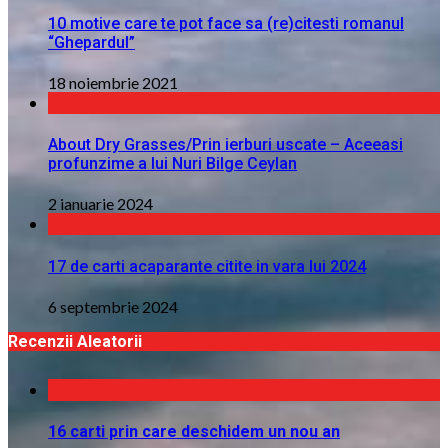
10 motive care te pot face sa (re)citesti romanul
“Ghepardul”
18 noiembrie 2021
About Dry Grasses/Prin ierburi uscate – Aceeasi
profunzime a lui Nuri Bilge Ceylan
2 ianuarie 2024
17 de carti acaparante citite in vara lui 2024
6 septembrie 2024
Recenzii Aleatorii
16 carti prin care deschidem un nou an