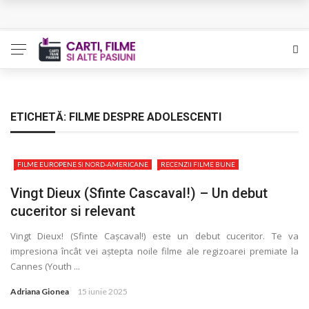
Queer – Un Burroughs sentimental
Bolla – O iubire interzisa din Pristina
Luati-ma drept un vis. Povestiri in K. minor – Dor de Kafka
Indragostitii de Franz K. – Justitiarii literaturii
ETICHETĂ:
FILME DESPRE ADOLESCENTI
Un artist al foamei – Prozele de la final
FILME EUROPENE SI NORD-AMERICANE
RECENZII FILME BUNE
Vingt Dieux (Sfinte Cascaval!) – Un debut
cuceritor si relevant
Vingt Dieux! (Sfinte Cașcaval!) este un debut cuceritor. Te va
impresiona încât vei aștepta noile filme ale regizoarei premiate la
Cannes (Youth ...
Adriana Gionea
15 iunie 2025