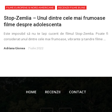
FILME EUROPENE SI NORD-AMERICANE
RECENZII FILME BUNE
Stop-Zemlia – Unul dintre cele mai frumoase
filme despre adolescenta
Este imposibil să nu te lași cucerit de filmul Stop-Zemlia. Poate fi
considerat unul dintre cele mai frumoase, vibrante și tandre filme ...
Adriana Gionea
7 iulie 2022
HOME
RECENZII
CONTACT