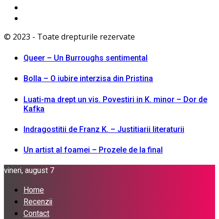
© 2023 - Toate drepturile rezervate
Queer – Un Burroughs sentimental
Bolla – O iubire interzisa din Pristina
Luati-ma drept un vis. Povestiri in K. minor – Dor de
Kafka
Indragostitii de Franz K. – Justitiarii literaturii
Un artist al foamei – Prozele de la final
vineri, august 7
Home
Recenzii
Contact