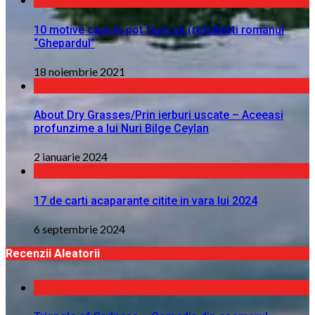
10 motive care te pot face sa (re)citesti romanul
“Ghepardul”
18 noiembrie 2021
About Dry Grasses/Prin ierburi uscate – Aceeasi
profunzime a lui Nuri Bilge Ceylan
2 ianuarie 2024
17 de carti acaparante citite in vara lui 2024
6 septembrie 2024
Recenzii Aleatorii