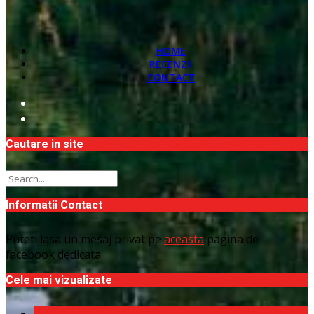
HOME
RECENZII
CONTACT
Cautare in site
Informatii Contact
Puteti lasa un mesaj privat pe
aceasta
pagina de
facebook dedicata
Cele mai vizualizate