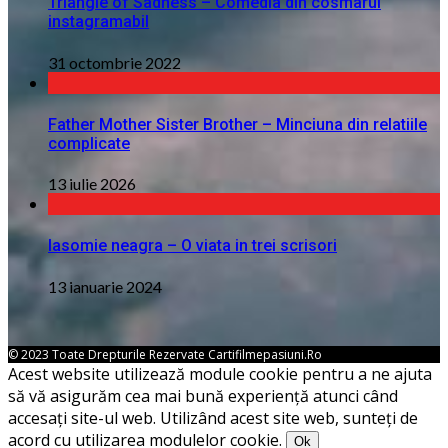
Triangle of Sadness – Comedia din cosmarul
instagramabil
31 octombrie 2022
Father Mother Sister Brother – Minciuna din relatiile
complicate
13 iulie 2026
Iasomie neagra – O viata in trei scrisori
13 ianuarie 2024
© 2023 Toate Drepturile Rezervate Cartifilmepasiuni.ro
Acest website utilizează module cookie pentru a ne ajuta
să vă asigurăm cea mai bună experiență atunci când
accesați site-ul web. Utilizând acest site web, sunteți de
acord cu utilizarea modulelor cookie.
Ok