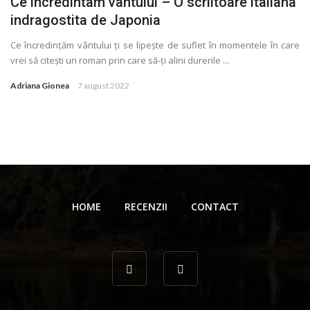
Ce incredintam vantului – O scriitoare italiana
indragostita de Japonia
Ce încredinţăm vântului ţi se lipește de suflet în momentele în care
vrei să citești un roman prin care să-ţi alini durerile ...
Adriana Gionea
7 august 2022
HOME
RECENZII
CONTACT