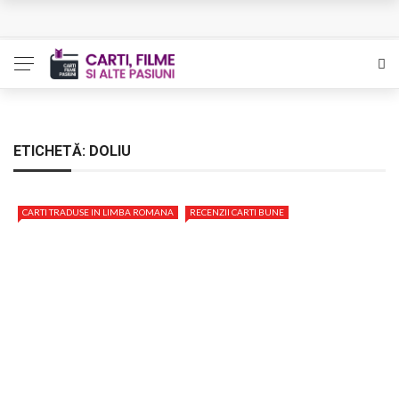
Queer – Un Burroughs sentimental
Bolla – O iubire interzisa din Pristina
Luati-ma drept un vis. Povestiri in K. minor – Dor de Kafka
Indragostitii de Franz K. – Justitiarii literaturii
ETICHETĂ:
DOLIU
Un artist al foamei – Prozele de la final
CARTI TRADUSE IN LIMBA ROMANA
RECENZII CARTI BUNE