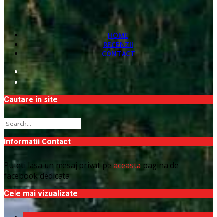
HOME
RECENZII
CONTACT
Cautare in site
Informatii Contact
Puteti lasa un mesaj privat pe
aceasta
pagina de
facebook dedicata
Cele mai vizualizate