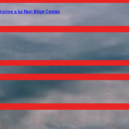
nzime a lui Nuri Bilge Ceylan