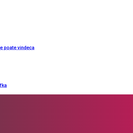
re poate vindeca
afka