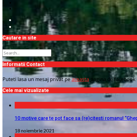
Cautare in site
Informatii Contact
Puteti lasa un mesaj privat pe
aceasta
pagina de facebook 
Cele mai vizualizate
10 motive care te pot face sa (re)citesti romanul “Ghe
18 noiembrie 2021