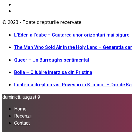
© 2023 - Toate drepturile rezervate
L’Eden a I’aube – Cautarea unor orizonturi mai sigure
The Man Who Sold Air in the Holy Land – Generatia ca
Queer – Un Burroughs sentimental
Bolla – O iubire interzisa din Pristina
Luati-ma drept un vis. Povestiri in K. minor – Dor de K
duminică, august 9
Home
Recenzii
Contact