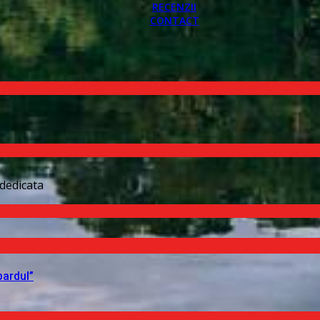
RECENZII
CONTACT
dedicata
pardul”