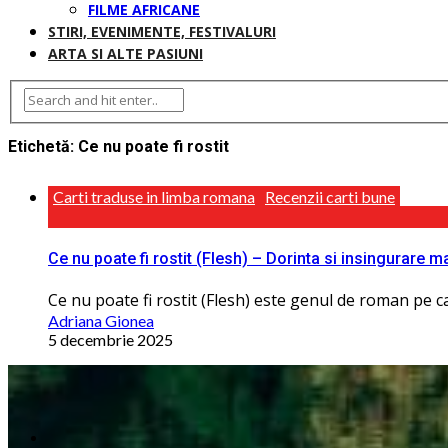
FILME AFRICANE
STIRI, EVENIMENTE, FESTIVALURI
ARTA SI ALTE PASIUNI
Etichetă:
Ce nu poate fi rostit
Carti traduse in limba romana
Recenzii carti bune
Ce nu poate fi rostit (Flesh) – Dorinta si insingurare m
Ce nu poate fi rostit (Flesh) este genul de roman pe car
Adriana Gionea
5 decembrie 2025