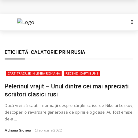
L’Eden a I’aube – Cautarea unor orizonturi mai sigure
The Man Who Sold Air in the Holy Land – Generatia care
poate vindeca
Queer – Un Burroughs sentimental
ETICHETĂ:
CALATORIE PRIN RUSIA
Bolla – O iubire interzisa din Pristina
CARTI TRADUSE IN LIMBA ROMANA
RECENZII CARTI BUNE
Luati-ma drept un vis. Povestiri in K. minor – Dor de Kafka
Pelerinul vrajit – Unul dintre cei mai apreciati
scriitori clasici rusi
Dacă vrei să cauţi informaţii despre cărţile scrise de Nikolai Leskov,
descoperi o revărsare generoasă de opinii elogioase. Au fost emise,
de-a ...
Adriana Gionea
1 februarie 2022