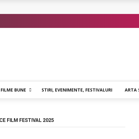
 sigure
atia care poate vindeca
or de Kafka
 FILME BUNE
STIRI, EVENIMENTE, FESTIVALURI
ARTA 
E FILM FESTIVAL 2025