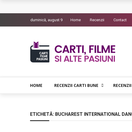
L’Eden a I’aube – Cautarea unor orizonturi mai
duminică, august 9
Home
Recenzii
Contact
The Man Who Sold Air in the Holy Land – Gener
Queer – Un Burroughs sentimental
Bolla – O iubire interzisa din Pristina
Luati-ma drept un vis. Povestiri in K. minor – D
HOME
RECENZII CARTI BUNE
RECENZII
ETICHETĂ:
BUCHAREST INTERNATIONAL DANC