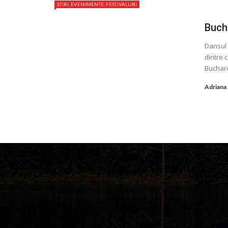
STIRI, EVENIMENTE, FESTIVALURI
Bucha
Dansul 
dintre c
Buchare
Adriana