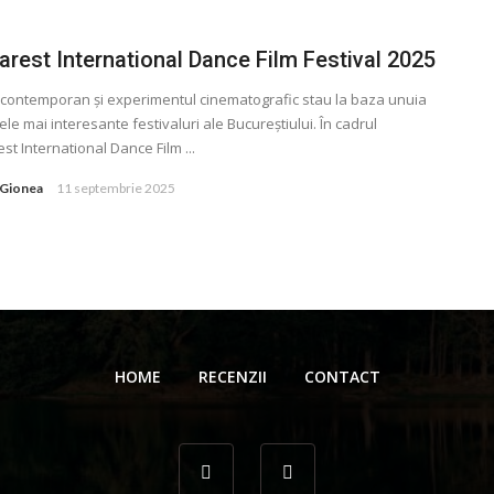
rest International Dance Film Festival 2025
contemporan și experimentul cinematografic stau la baza unuia
ele mai interesante festivaluri ale Bucureștiului. În cadrul
st International Dance Film ...
 Gionea
11 septembrie 2025
HOME
RECENZII
CONTACT