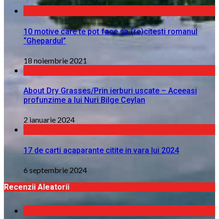
10 motive care te pot face sa (re)citesti romanul
“Ghepardul”
18 noiembrie 2021
About Dry Grasses/Prin ierburi uscate – Aceeasi
profunzime a lui Nuri Bilge Ceylan
2 ianuarie 2024
17 de carti acaparante citite in vara lui 2024
6 septembrie 2024
Recenzii Aleatorii