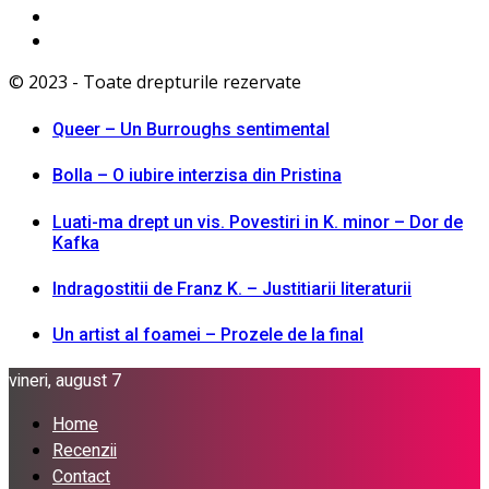
© 2023 - Toate drepturile rezervate
Queer – Un Burroughs sentimental
Bolla – O iubire interzisa din Pristina
Luati-ma drept un vis. Povestiri in K. minor – Dor de
Kafka
Indragostitii de Franz K. – Justitiarii literaturii
Un artist al foamei – Prozele de la final
vineri, august 7
Home
Recenzii
Contact