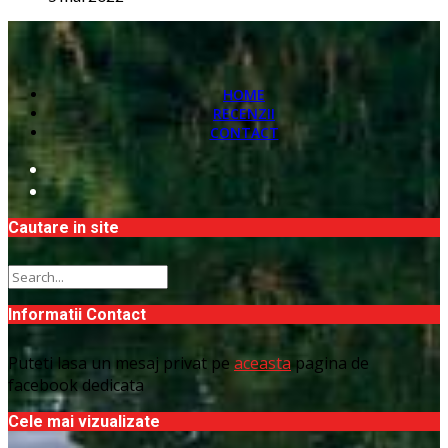
HOME
RECENZII
CONTACT
Cautare in site
Informatii Contact
Puteti lasa un mesaj privat pe
aceasta
pagina de
facebook dedicata
Cele mai vizualizate