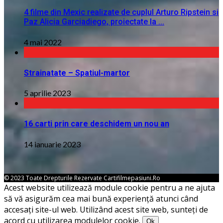
4 filme din Mexic realizate de cuplul Arturo Ripstein si
Paz Alicia Garciadiego, proiectate la ...
4 mai 2022
Strainatate – Spatiul-martor
5 aprilie 2023
16 carti prin care deschidem un nou an
14 ianuarie 2023
© 2023 Toate Drepturile Rezervate Cartifilmepasiuni.ro
Acest website utilizează module cookie pentru a ne ajuta
să vă asigurăm cea mai bună experiență atunci când
accesați site-ul web. Utilizând acest site web, sunteți de
acord cu utilizarea modulelor cookie.
Ok