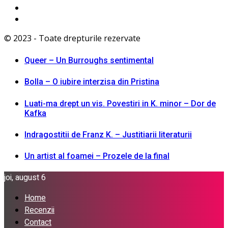
© 2023 - Toate drepturile rezervate
Queer – Un Burroughs sentimental
Bolla – O iubire interzisa din Pristina
Luati-ma drept un vis. Povestiri in K. minor – Dor de
Kafka
Indragostitii de Franz K. – Justitiarii literaturii
Un artist al foamei – Prozele de la final
joi, august 6
Home
Recenzii
Contact