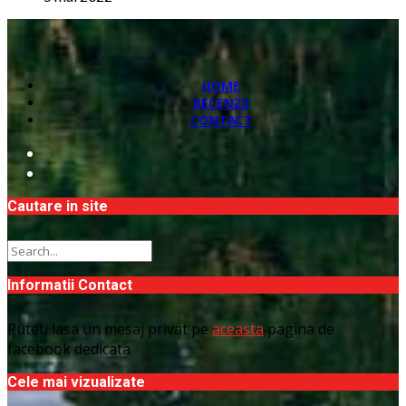
HOME
RECENZII
CONTACT
Cautare in site
Informatii Contact
Puteti lasa un mesaj privat pe
aceasta
pagina de
facebook dedicata
Cele mai vizualizate