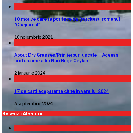
10 motive care te pot face sa (re)citesti romanul
“Ghepardul”
18 noiembrie 2021
About Dry Grasses/Prin ierburi uscate – Aceeasi
profunzime a lui Nuri Bilge Ceylan
2 ianuarie 2024
17 de carti acaparante citite in vara lui 2024
6 septembrie 2024
Recenzii Aleatorii