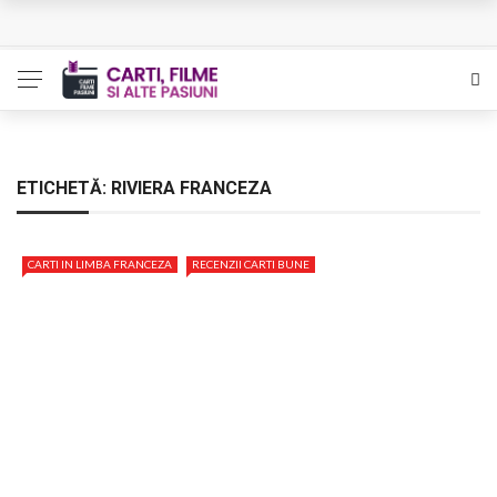
Queer – Un Burroughs sentimental
Bolla – O iubire interzisa din Pristina
Luati-ma drept un vis. Povestiri in K. minor – Dor de Kafka
Indragostitii de Franz K. – Justitiarii literaturii
ETICHETĂ:
RIVIERA FRANCEZA
Un artist al foamei – Prozele de la final
CARTI IN LIMBA FRANCEZA
RECENZII CARTI BUNE