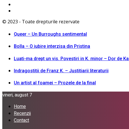
© 2023 - Toate drepturile rezervate
Queer – Un Burroughs sentimental
Bolla – O iubire interzisa din Pristina
Luati-ma drept un vis. Povestiri in K. minor – Dor de K
Indragostitii de Franz K. – Justitiarii literaturii
Un artist al foamei – Prozele de la final
vineri, august 7
Home
Recenzii
Contact