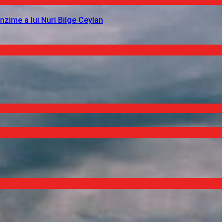
nzime a lui Nuri Bilge Ceylan