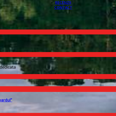
RECENZII
CONTACT
dedicata
pardul”