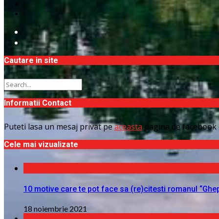
Cautare in site
Informatii Contact
Puteti lasa un mesaj privat pe
aceasta
pagina de facebook 
Cele mai vizualizate
10 motive care te pot face sa (re)citesti romanul “Ghe
18 noiembrie 2021