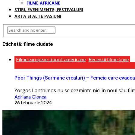
FILME AFRICANE
STIRI, EVENIMENTE, FESTIVALURI
ARTA SI ALTE PASIUNI
Etichetă:
filme ciudate
Filme europene si nord-americane
Recenzii filme bune
Poor Things (Sarmane creaturi) – Femeia care evadeaza
Yorgos Lanthimos nu se dezminte nici în noul său film, d
Adriana Gionea
26 februarie 2024