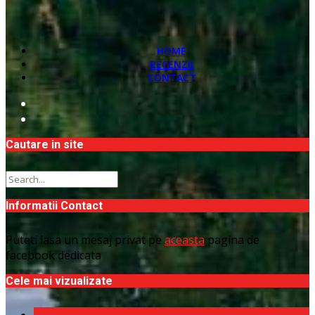
HOME
RECENZII
CONTACT
Cautare in site
Informatii Contact
Puteti lasa un mesaj privat pe
aceasta
pagina de
facebook dedicata
Cele mai vizualizate