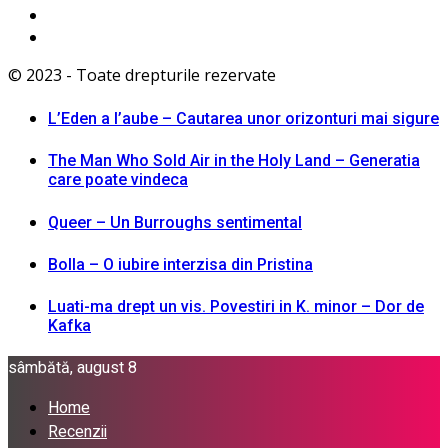
© 2023 - Toate drepturile rezervate
L’Eden a I’aube – Cautarea unor orizonturi mai sigure
The Man Who Sold Air in the Holy Land – Generatia
care poate vindeca
Queer – Un Burroughs sentimental
Bolla – O iubire interzisa din Pristina
Luati-ma drept un vis. Povestiri in K. minor – Dor de
Kafka
sâmbătă, august 8
Home
Recenzii