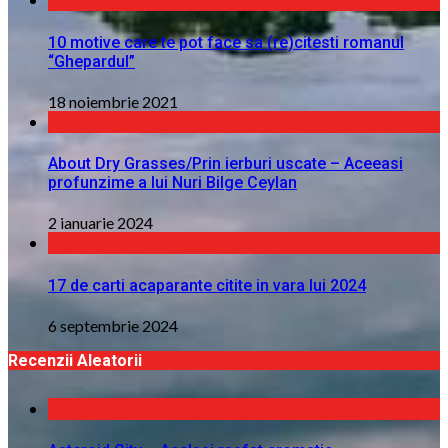
10 motive care te pot face sa (re)citesti romanul
“Ghepardul”
18 noiembrie 2021
About Dry Grasses/Prin ierburi uscate – Aceeasi
profunzime a lui Nuri Bilge Ceylan
2 ianuarie 2024
17 de carti acaparante citite in vara lui 2024
6 septembrie 2024
Recenzii Aleatorii