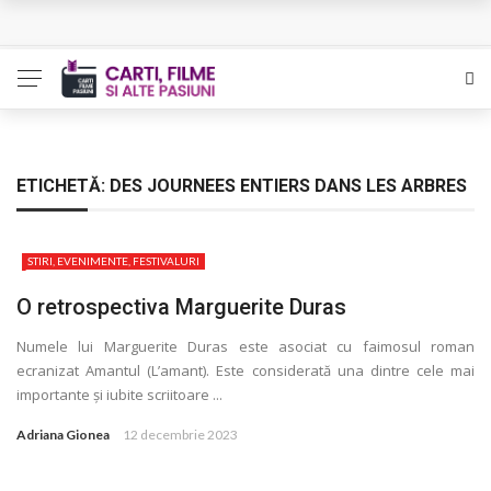
L’Eden a I’aube – Cautarea unor orizonturi mai sigure
The Man Who Sold Air in the Holy Land – Generatia care
poate vindeca
Queer – Un Burroughs sentimental
ETICHETĂ:
DES JOURNEES ENTIERS DANS LES ARBRES
Bolla – O iubire interzisa din Pristina
STIRI, EVENIMENTE, FESTIVALURI
Luati-ma drept un vis. Povestiri in K. minor – Dor de Kafka
O retrospectiva Marguerite Duras
Numele lui Marguerite Duras este asociat cu faimosul roman
ecranizat Amantul (L’amant). Este considerată una dintre cele mai
importante și iubite scriitoare ...
Adriana Gionea
12 decembrie 2023