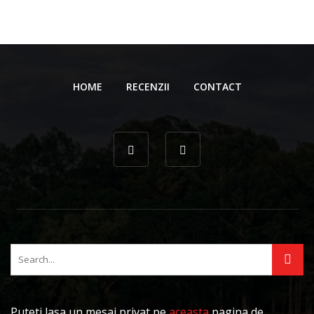
HOME
RECENZII
CONTACT
Puteti lasa un mesaj privat pe
aceasta
pagina de