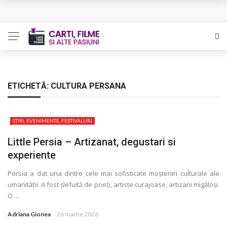
L’Eden a I’aube – Cautarea unor orizonturi mai sigure
The Man Who Sold Air in the Holy Land – Generatia care
poate vindeca
Queer – Un Burroughs sentimental
ETICHETĂ:
CULTURA PERSANA
Bolla – O iubire interzisa din Pristina
STIRI, EVENIMENTE, FESTIVALURI
Luati-ma drept un vis. Povestiri in K. minor – Dor de Kafka
Little Persia – Artizanat, degustari si
experiente
Persia a dat una dintre cele mai sofisticate moșteniri culturale ale
umanității. A fost șlefuită de poeți, artiste curajoase, artizani migăloși.
O ...
Adriana Gionea
26 martie 2026