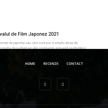
ivalul de Film Japonez 2021
ionaţi de Japonia sau care sunt pur și simplu atrași de
ografia dezvoltată pe alte continente așteaptă nerăbdători
ul de Film ...
 Gionea
6 decembrie 2021
HOME
RECENZII
CONTACT