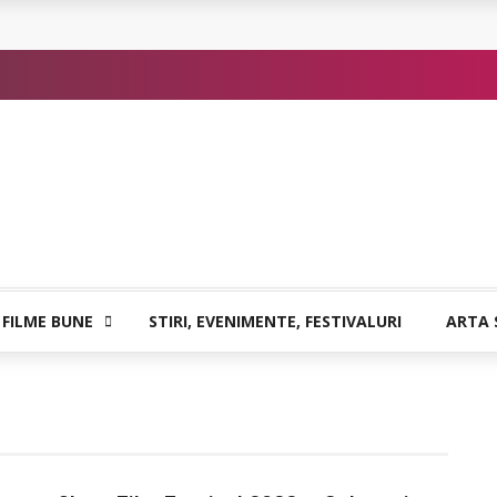
 sigure
atia care poate vindeca
or de Kafka
 FILME BUNE
STIRI, EVENIMENTE, FESTIVALURI
ARTA 