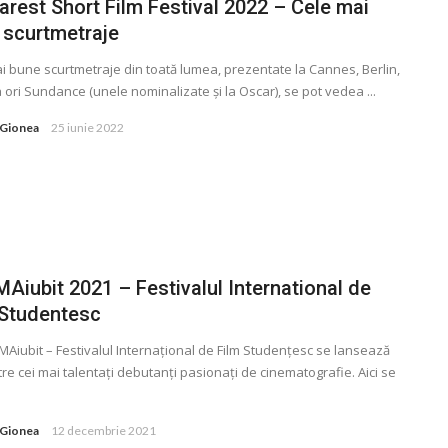
arest Short Film Festival 2022 – Cele mai
 scurtmetraje
i bune scurtmetraje din toată lumea, prezentate la Cannes, Berlin,
 ori Sundance (unele nominalizate și la Oscar), se pot vedea ...
 Gionea
25 iunie 2022
Aiubit 2021 – Festivalul International de
 Studentesc
MAiubit – Festivalul Internaţional de Film Studenţesc se lansează
ntre cei mai talentaţi debutanţi pasionaţi de cinematografie. Aici se
 Gionea
12 decembrie 2021