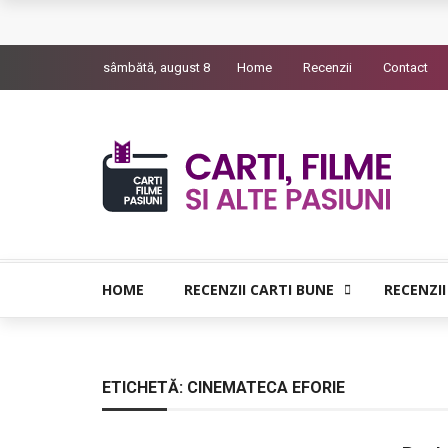
L’Eden a I’aube – Cautarea unor orizonturi mai
sâmbătă, august 8
Home
Recenzii
Contact
The Man Who Sold Air in the Holy Land – Gener
Queer – Un Burroughs sentimental
Bolla – O iubire interzisa din Pristina
Luati-ma drept un vis. Povestiri in K. minor – D
HOME
RECENZII CARTI BUNE
RECENZII
ETICHETĂ:
CINEMATECA EFORIE