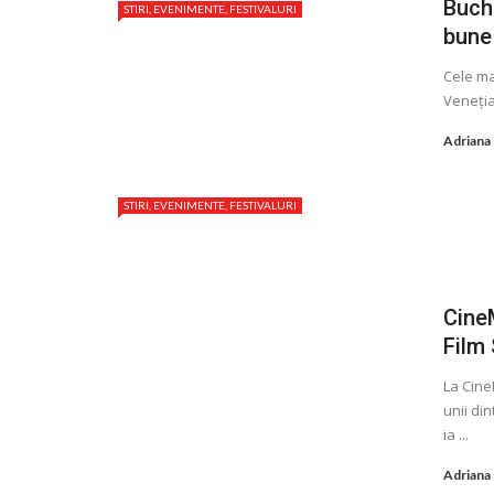
Buch
STIRI, EVENIMENTE, FESTIVALURI
bune
Cele ma
Veneţia
Adriana
STIRI, EVENIMENTE, FESTIVALURI
CineM
Film
La Cine
unii di
ia ...
Adriana