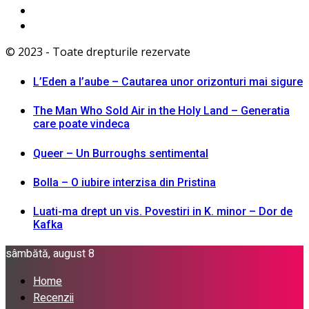
© 2023 - Toate drepturile rezervate
L’Eden a I’aube – Cautarea unor orizonturi mai sigure
The Man Who Sold Air in the Holy Land – Generatia
care poate vindeca
Queer – Un Burroughs sentimental
Bolla – O iubire interzisa din Pristina
Luati-ma drept un vis. Povestiri in K. minor – Dor de
Kafka
sâmbătă, august 8
Home
Recenzii