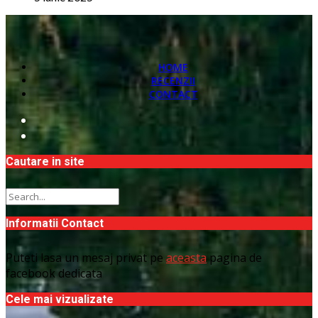
HOME
RECENZII
CONTACT
Cautare in site
Informatii Contact
Puteti lasa un mesaj privat pe
aceasta
pagina de
facebook dedicata
Cele mai vizualizate