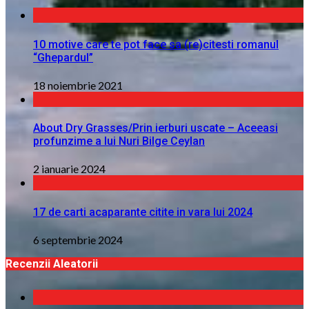
10 motive care te pot face sa (re)citesti romanul
“Ghepardul”
18 noiembrie 2021
About Dry Grasses/Prin ierburi uscate – Aceeasi
profunzime a lui Nuri Bilge Ceylan
2 ianuarie 2024
17 de carti acaparante citite in vara lui 2024
6 septembrie 2024
Recenzii Aleatorii