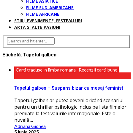
FILME ASIATICE
FILME SUD-AMERICANE
FILME AFRICANE
STIRI, EVENIMENTE, FESTIVALURI
ARTA SI ALTE PASIUNI
Etichetă:
Tapetul galben
Carti traduse in limba romana
Recenzii carti bune
Tapetul galben – Suspans bizar cu mesaj feminist
Tapetul galben ar putea deveni oricând scenariul
pentru un thriller psihologic inclus pe lista filmelor
premiate la festivalurile internaţionale. Este o
nuvelă ...
Adriana Gionea
5 iunie 2025