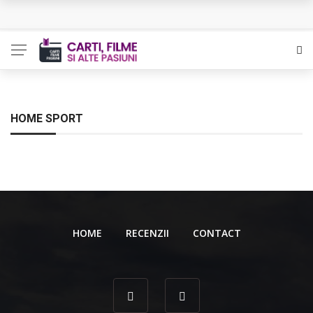
L’Eden a I’aube – Cautarea unor orizonturi mai sigure
The Man Who Sold Air in the Holy Land – Generatia care
poate vindeca
Queer – Un Burroughs sentimental
HOME SPORT
Bolla – O iubire interzisa din Pristina
Luati-ma drept un vis. Povestiri in K. minor – Dor de Kafka
HOME
RECENZII
CONTACT