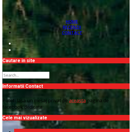
HOME
RECENZII
CONTACT
Cautare in site
Informatii Contact
Puteti lasa un mesaj privat pe
aceasta
pagina de
facebook dedicata
Cele mai vizualizate