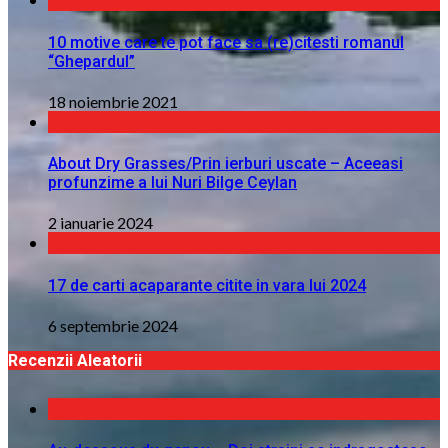
10 motive care te pot face sa (re)citesti romanul
“Ghepardul”
18 noiembrie 2021
About Dry Grasses/Prin ierburi uscate – Aceeasi
profunzime a lui Nuri Bilge Ceylan
2 ianuarie 2024
17 de carti acaparante citite in vara lui 2024
6 septembrie 2024
Recenzii Aleatorii