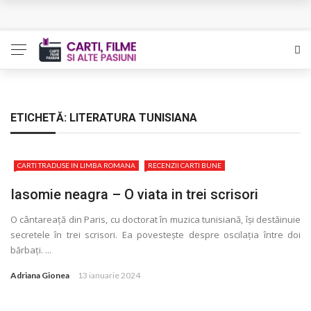
L’Eden a I’aube – Cautarea unor orizonturi mai sigure
The Man Who Sold Air in the Holy Land – Generatia care
poate vindeca
Queer – Un Burroughs sentimental
ETICHETĂ:
LITERATURA TUNISIANA
Bolla – O iubire interzisa din Pristina
CARTI TRADUSE IN LIMBA ROMANA
RECENZII CARTI BUNE
Luati-ma drept un vis. Povestiri in K. minor – Dor de Kafka
Iasomie neagra – O viata in trei scrisori
O cântareaţă din Paris, cu doctorat în muzica tunisiană, își destăinuie
secretele în trei scrisori. Ea povestește despre oscilaţia între doi
bărbaţi. ...
Adriana Gionea
13 ianuarie 2024