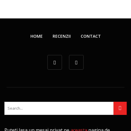
HOME
RECENZII
CONTACT
Puteti lasa un mesaj privat pe
aceasta
pagina de