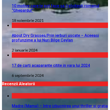
10 motive care te pot face sa (re)citesti romanul
“Ghepardul”
18 noiembrie 2021
About Dry Grasses/Prin ierburi uscate – Aceeasi
profunzime a lui Nuri Bilge Ceylan
2 ianuarie 2024
17 de carti acaparante citite in vara lui 2024
6 septembrie 2024
Recenzii Aleatorii
Madre (Mama) – Intre izbucnirea unui thriller si gratia