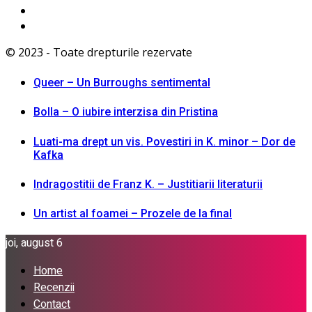
© 2023 - Toate drepturile rezervate
Queer – Un Burroughs sentimental
Bolla – O iubire interzisa din Pristina
Luati-ma drept un vis. Povestiri in K. minor – Dor de
Kafka
Indragostitii de Franz K. – Justitiarii literaturii
Un artist al foamei – Prozele de la final
joi, august 6
Home
Recenzii
Contact