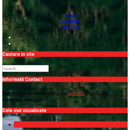
HOME
RECENZII
CONTACT
Cautare in site
Informatii Contact
Puteti lasa un mesaj privat pe
aceasta
pagina de
facebook dedicata
Cele mai vizualizate