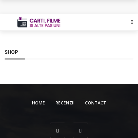
L’Eden a I’aube – Cautarea unor orizonturi mai sigure
The Man Who Sold Air in the Holy Land – Generatia care
poate vindeca
Queer – Un Burroughs sentimental
SHOP
Bolla – O iubire interzisa din Pristina
Luati-ma drept un vis. Povestiri in K. minor – Dor de Kafka
HOME
RECENZII
CONTACT